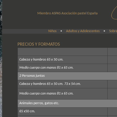
Miembro ASPAS Asociación pastel España
Niños
•
Adultos y Adolescentes
•
Sobre
PRECIOS Y FORMATOS
Cabeza y hombros 65 x 50 cm.
Medio cuerpo con manos 81 x 65 cm.
2 Personas juntas
Cabeza y hombros 65 x 50 cm. 73 x 54 cm.
Medio cuerpo con manos 81 x 65 cm.
Animales perros, gatos etc.
65 x50 cm.